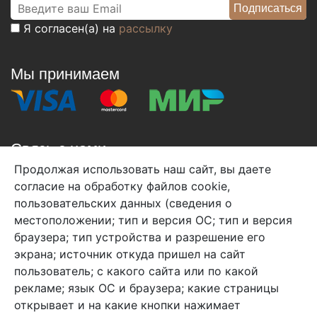
Я согласен(а) на
рассылку
Мы принимаем
Связь с нами
Продолжая использовать наш сайт, вы даете
+7 (495) 933-38-08
согласие на обработку файлов cookie,
info@arben-textile.ru
- оптовые продажи
пользовательских данных (сведения о
местоположении; тип и версия ОС; тип и версия
браузера; тип устройства и разрешение его
экрана; источник откуда пришел на сайт
пользователь; с какого сайта или по какой
Арбен текстиль г. Щелково, пер.
рекламе; язык ОС и браузера; какие страницы
1-й Советский д.25, владение 2.
открывает и на какие кнопки нажимает