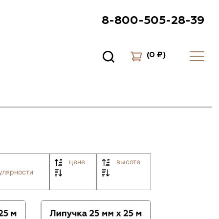
8-800-505-28-39
(
0 ₽
)
цене
высоте
улярности