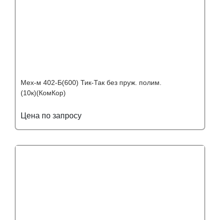
Мех-м 402-Б(600) Тик-Так без пруж. полим.
(10к)(КомКор)
Цена по запросу
Подробнее
Узнать оптовую цену