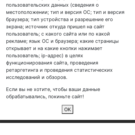
info@arben-textile.ru
- оптовые продажи
пользовательских данных (сведения о
местоположении; тип и версия ОС; тип и версия
браузера; тип устройства и разрешение его
экрана; источник откуда пришел на сайт
пользователь; с какого сайта или по какой
Арбен текстиль г. Щелково, пер.
рекламе; язык ОС и браузера; какие страницы
1-й Советский д.25, владение 2.
открывает и на какие кнопки нажимает
пользователь; ip-адрес) в целях
функционирования сайта, проведения
Мы в соц. сетях
ретаргетинга и проведения статистических
исследований и обзоров.
Если вы не хотите, чтобы ваши данные
обрабатывались, покиньте сайт!
2026 Copyright © Арбен
ОК