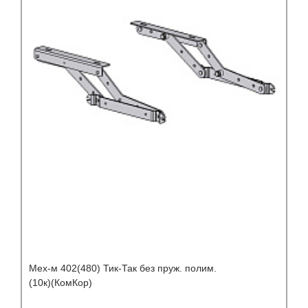
Мех-м 402(480) Тик-Так без пруж. полим.
(10к)(КомКор)