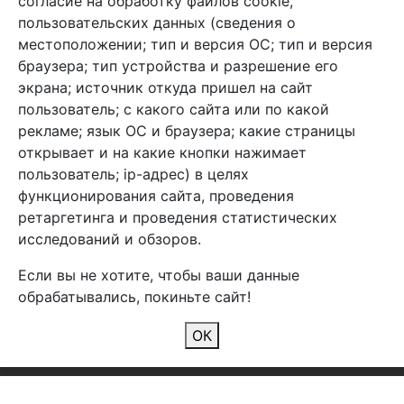
согласие на обработку файлов cookie,
info@arben-textile.ru
- оптовые продажи
пользовательских данных (сведения о
местоположении; тип и версия ОС; тип и версия
браузера; тип устройства и разрешение его
экрана; источник откуда пришел на сайт
пользователь; с какого сайта или по какой
Арбен текстиль г. Щелково, пер.
рекламе; язык ОС и браузера; какие страницы
1-й Советский д.25, владение 2.
открывает и на какие кнопки нажимает
пользователь; ip-адрес) в целях
функционирования сайта, проведения
Мы в соц. сетях
ретаргетинга и проведения статистических
исследований и обзоров.
Если вы не хотите, чтобы ваши данные
обрабатывались, покиньте сайт!
2026 Copyright © Арбен
ОК