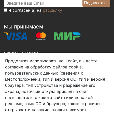
Я согласен(а) на
рассылку
Мы принимаем
Связь с нами
Продолжая использовать наш сайт, вы даете
+7 (495) 933-38-08
согласие на обработку файлов cookie,
info@arben-textile.ru
- оптовые продажи
пользовательских данных (сведения о
местоположении; тип и версия ОС; тип и версия
браузера; тип устройства и разрешение его
экрана; источник откуда пришел на сайт
пользователь; с какого сайта или по какой
Арбен текстиль г. Щелково, пер.
рекламе; язык ОС и браузера; какие страницы
1-й Советский д.25, владение 2.
открывает и на какие кнопки нажимает