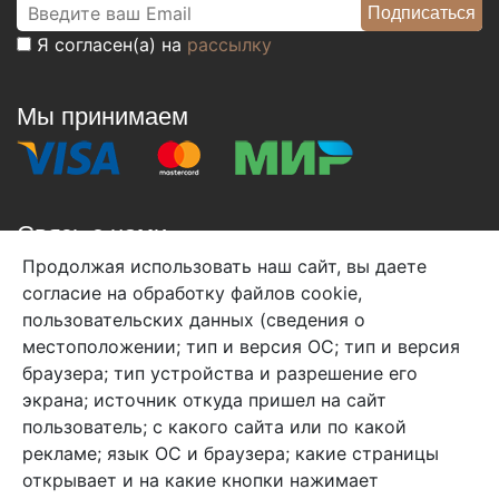
Я согласен(а) на
рассылку
Мы принимаем
Связь с нами
Продолжая использовать наш сайт, вы даете
+7 (495) 933-38-08
согласие на обработку файлов cookie,
info@arben-textile.ru
- оптовые продажи
пользовательских данных (сведения о
местоположении; тип и версия ОС; тип и версия
браузера; тип устройства и разрешение его
экрана; источник откуда пришел на сайт
пользователь; с какого сайта или по какой
Арбен текстиль г. Щелково, пер.
рекламе; язык ОС и браузера; какие страницы
1-й Советский д.25, владение 2.
открывает и на какие кнопки нажимает