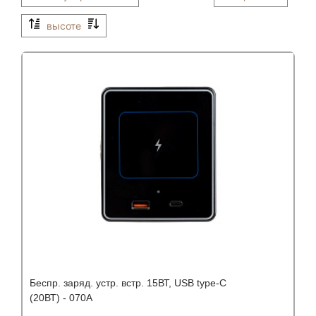
высоте
Бeспр. заряд. устр. встр. 15ВТ, USB type-C
(20ВТ) - 070A