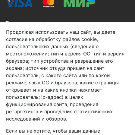
Связь с нами
Продолжая использовать наш сайт, вы даете
+7 (495) 933-38-08
согласие на обработку файлов cookie,
info@arben-textile.ru
- оптовые продажи
пользовательских данных (сведения о
местоположении; тип и версия ОС; тип и версия
браузера; тип устройства и разрешение его
экрана; источник откуда пришел на сайт
пользователь; с какого сайта или по какой
Арбен текстиль г. Щелково, пер.
рекламе; язык ОС и браузера; какие страницы
1-й Советский д.25, владение 2.
открывает и на какие кнопки нажимает
пользователь; ip-адрес) в целях
функционирования сайта, проведения
Мы в соц. сетях
ретаргетинга и проведения статистических
исследований и обзоров.
Если вы не хотите, чтобы ваши данные