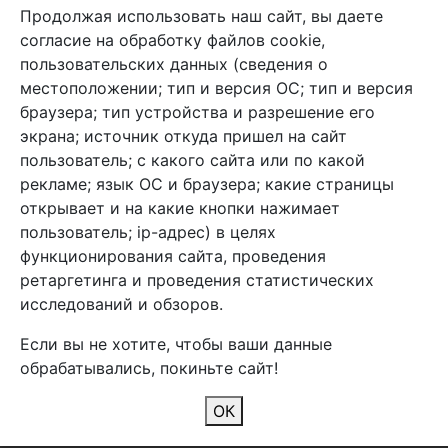
Продолжая использовать наш сайт, вы даете
+7 (495) 933-38-08
согласие на обработку файлов cookie,
info@arben-textile.ru
- оптовые продажи
пользовательских данных (сведения о
местоположении; тип и версия ОС; тип и версия
браузера; тип устройства и разрешение его
экрана; источник откуда пришел на сайт
пользователь; с какого сайта или по какой
Арбен текстиль г. Щелково, пер.
рекламе; язык ОС и браузера; какие страницы
1-й Советский д.25, владение 2.
открывает и на какие кнопки нажимает
пользователь; ip-адрес) в целях
функционирования сайта, проведения
Мы в соц. сетях
ретаргетинга и проведения статистических
исследований и обзоров.
Если вы не хотите, чтобы ваши данные
обрабатывались, покиньте сайт!
2026 Copyright © Арбен
ОК