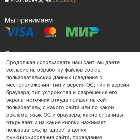
Мы принимаем
Связь с нами
Продолжая использовать наш сайт, вы даете
+7 (495) 933-38-08
согласие на обработку файлов cookie,
info@arben-textile.ru
- оптовые продажи
пользовательских данных (сведения о
местоположении; тип и версия ОС; тип и версия
браузера; тип устройства и разрешение его
экрана; источник откуда пришел на сайт
пользователь; с какого сайта или по какой
Арбен текстиль г. Щелково, пер.
рекламе; язык ОС и браузера; какие страницы
1-й Советский д.25, владение 2.
открывает и на какие кнопки нажимает
пользователь; ip-адрес) в целях
функционирования сайта, проведения
Мы в соц. сетях