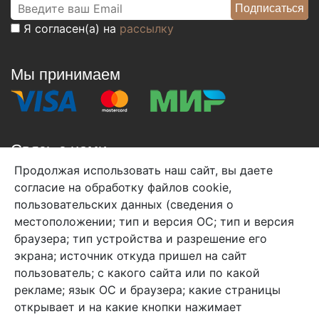
Я согласен(а) на
рассылку
Мы принимаем
Связь с нами
Продолжая использовать наш сайт, вы даете
+7 (495) 933-38-08
согласие на обработку файлов cookie,
info@arben-textile.ru
- оптовые продажи
пользовательских данных (сведения о
местоположении; тип и версия ОС; тип и версия
браузера; тип устройства и разрешение его
экрана; источник откуда пришел на сайт
пользователь; с какого сайта или по какой
Арбен текстиль г. Щелково, пер.
рекламе; язык ОС и браузера; какие страницы
1-й Советский д.25, владение 2.
открывает и на какие кнопки нажимает