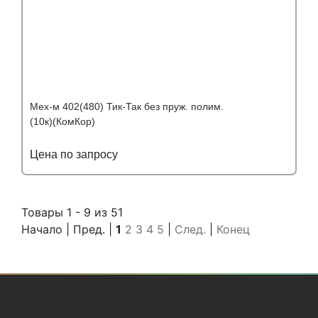
Мех-м 402(480) Тик-Так без пруж. полим.
(10к)(КомКор)
Цена по запросу
Подробнее
Узнать оптовую цену
Товары 1 - 9 из 51
Начало | Пред. |
1
2
3
4
5
|
След.
|
Конец