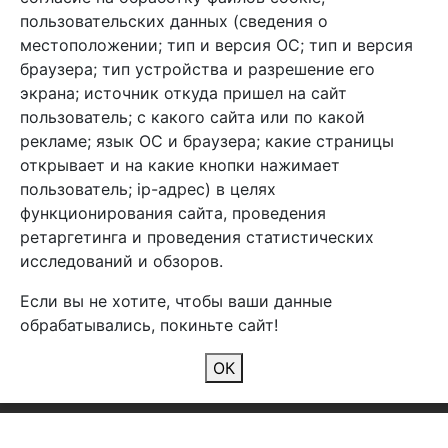
info@arben-textile.ru
- оптовые продажи
пользовательских данных (сведения о
местоположении; тип и версия ОС; тип и версия
браузера; тип устройства и разрешение его
экрана; источник откуда пришел на сайт
пользователь; с какого сайта или по какой
Арбен текстиль г. Щелково, пер.
рекламе; язык ОС и браузера; какие страницы
1-й Советский д.25, владение 2.
открывает и на какие кнопки нажимает
пользователь; ip-адрес) в целях
функционирования сайта, проведения
Мы в соц. сетях
ретаргетинга и проведения статистических
исследований и обзоров.
Если вы не хотите, чтобы ваши данные
обрабатывались, покиньте сайт!
2026 Copyright © Арбен
ОК