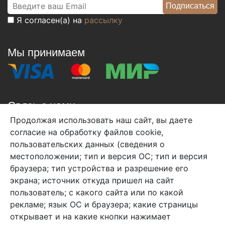
Я согласен(а) на
рассылку
Мы принимаем
Связь с нами
Продолжая использовать наш сайт, вы даете
+7 (495) 933-38-08
согласие на обработку файлов cookie,
info@arben-textile.ru
- оптовые продажи
пользовательских данных (сведения о
местоположении; тип и версия ОС; тип и версия
браузера; тип устройства и разрешение его
экрана; источник откуда пришел на сайт
пользователь; с какого сайта или по какой
Арбен текстиль г. Щелково, пер.
рекламе; язык ОС и браузера; какие страницы
1-й Советский д.25, владение 2.
открывает и на какие кнопки нажимает