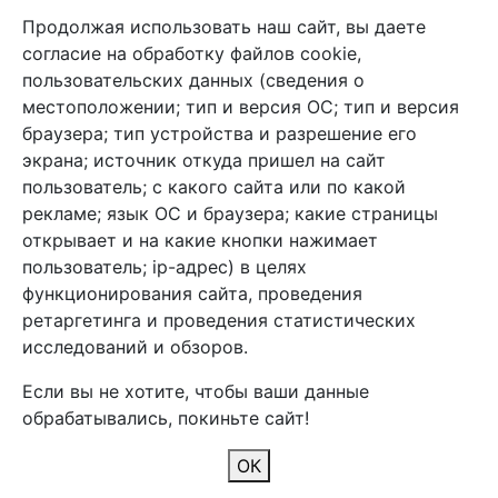
Продолжая использовать наш сайт, вы даете
+7 (495) 933-38-08
согласие на обработку файлов cookie,
info@arben-textile.ru
- оптовые продажи
пользовательских данных (сведения о
местоположении; тип и версия ОС; тип и версия
браузера; тип устройства и разрешение его
экрана; источник откуда пришел на сайт
пользователь; с какого сайта или по какой
Арбен текстиль г. Щелково, пер.
рекламе; язык ОС и браузера; какие страницы
1-й Советский д.25, владение 2.
открывает и на какие кнопки нажимает
пользователь; ip-адрес) в целях
функционирования сайта, проведения
Мы в соц. сетях
ретаргетинга и проведения статистических
исследований и обзоров.
Если вы не хотите, чтобы ваши данные
обрабатывались, покиньте сайт!
2026 Copyright © Арбен
ОК