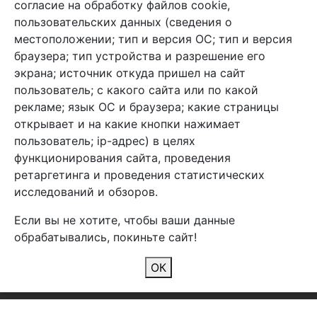
согласие на обработку файлов cookie,
info@arben-textile.ru
- оптовые продажи
пользовательских данных (сведения о
местоположении; тип и версия ОС; тип и версия
браузера; тип устройства и разрешение его
экрана; источник откуда пришел на сайт
пользователь; с какого сайта или по какой
Арбен текстиль г. Щелково, пер.
рекламе; язык ОС и браузера; какие страницы
1-й Советский д.25, владение 2.
открывает и на какие кнопки нажимает
пользователь; ip-адрес) в целях
функционирования сайта, проведения
Мы в соц. сетях
ретаргетинга и проведения статистических
исследований и обзоров.
Если вы не хотите, чтобы ваши данные
обрабатывались, покиньте сайт!
2026 Copyright © Арбен
ОК