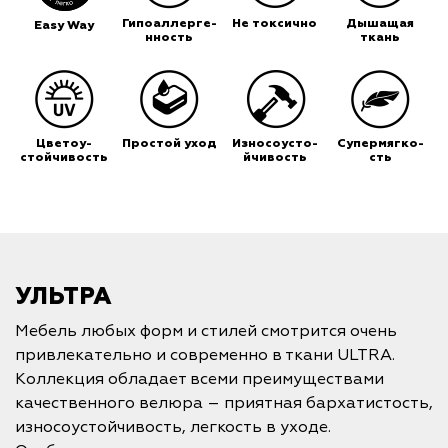
Гипоаллерге-
Не токсично
Дышащая
Easy Way
нность
ткань
Цветоу-
Простой уход
Износоусто-
Супермягко-
стойчивость
йчивость
сть
УЛЬТРА
Мебель любых форм и стилей смотрится очень
привлекательно и современно в ткани ULTRA.
Коллекция обладает всеми преимуществами
качественного велюра – приятная бархатистость,
износоустойчивость, легкость в уходе.