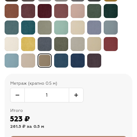
Метраж (кратно 0.5 м)
Итого
523
₽
261.5 ₽
за 0.5 м