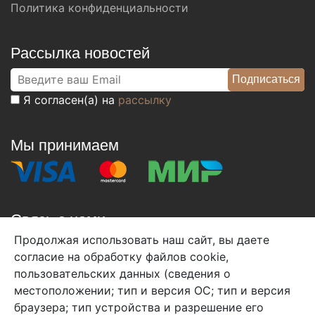
Политика конфиденциальности
Рассылка новостей
Я согласен(а) на
рассылку
Мы принимаем
Связь с нами
Продолжая использовать наш сайт, вы даете
+7 (495) 933-38-08
согласие на обработку файлов cookie,
info@arben-textile.ru
- оптовые продажи
пользовательских данных (сведения о
местоположении; тип и версия ОС; тип и версия
браузера; тип устройства и разрешение его