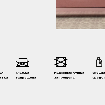
а-
глажка
машинная сушка
специ
стка
запрещена
запрещена
средс