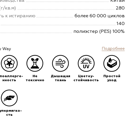
изводства
Китай
г/кв.м)
280
ть к истиранию
более 60 000 циклов
140
полиэстер (PES) 100%
Подробнее
y Way
ипоаллерге-
Не
Дышащая
Цветоу-
Простой
нность
токсично
ткань
стойчивость
уход
упермягко-
сть