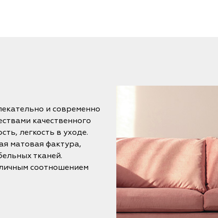
лекательно и современно
ествами качественного
ть, легкость в уходе.
ая матовая фактура,
бельных тканей.
тличным соотношением