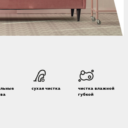
альные
сухая чистка
чистка влажной
тва
губкой