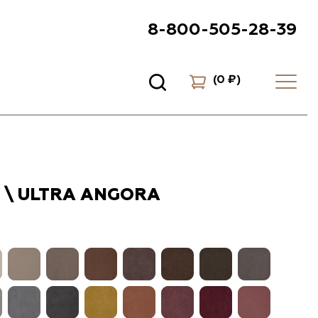
8-800-505-28-39
(
0 ₽
)
 \ ULTRA ANGORA