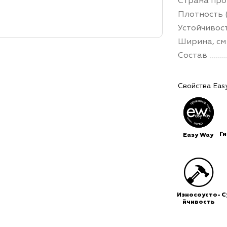
Страна про
Плотность (
Устойчивос
Ширина, см
Состав
Свойства Eas
Г
Easy Way
Износоусто-
С
йчивость