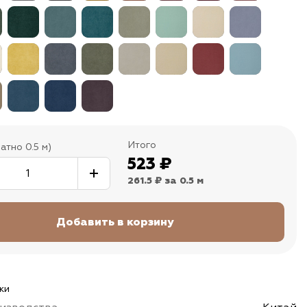
Итого
атно 0.5 м)
523
₽
261.5 ₽
за 0.5 м
ки