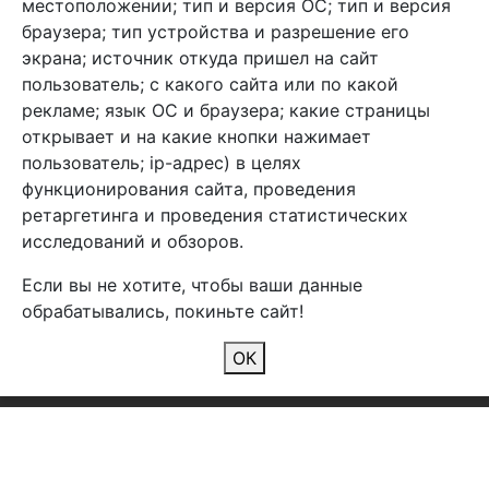
местоположении; тип и версия ОС; тип и версия
браузера; тип устройства и разрешение его
экрана; источник откуда пришел на сайт
пользователь; с какого сайта или по какой
Арбен текстиль г. Щелково, пер.
рекламе; язык ОС и браузера; какие страницы
1-й Советский д.25, владение 2.
открывает и на какие кнопки нажимает
пользователь; ip-адрес) в целях
функционирования сайта, проведения
Мы в соц. сетях
ретаргетинга и проведения статистических
исследований и обзоров.
Если вы не хотите, чтобы ваши данные
обрабатывались, покиньте сайт!
2026 Copyright © Арбен
ОК