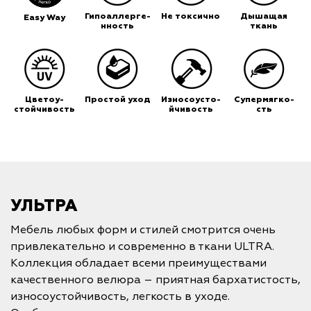
Гипоаллерге-
Не токсично
Дышащая
Easy Way
нность
ткань
Цветоу-
Простой уход
Износоусто-
Супермягко-
стойчивость
йчивость
сть
УЛЬТРА
Мебель любых форм и стилей смотрится очень
привлекательно и современно в ткани ULTRA.
Коллекция обладает всеми преимуществами
качественного велюра – приятная бархатистость,
износоустойчивость, легкость в уходе.