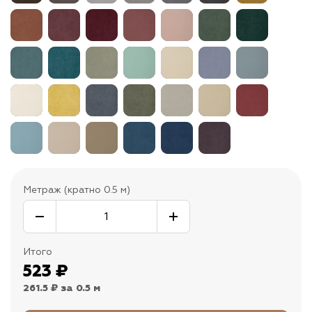
Метраж (кратно 0.5 м)
Итого
523
₽
261.5 ₽
за 0.5 м