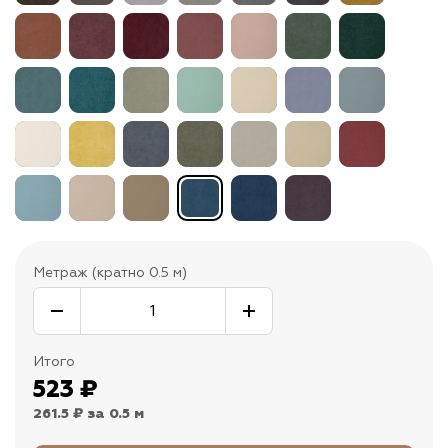
Метраж (кратно 0.5 м)
Итого
523
₽
261.5 ₽
за 0.5 м