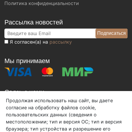
Политика конфиденциальности
Рассылка новостей
Я согласен(а) на
рассылку
Мы принимаем
Связь с нами
Продолжая использовать наш сайт, вы даете
+7 (495) 933-38-08
согласие на обработку файлов cookie,
info@arben-textile.ru
- оптовые продажи
пользовательских данных (сведения о
местоположении; тип и версия ОС; тип и версия
браузера; тип устройства и разрешение его