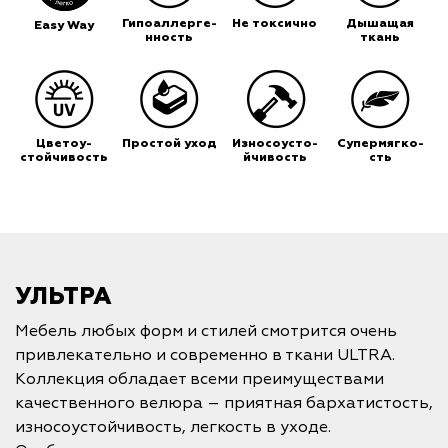
Гипоаллерге-
Не токсично
Дышащая
Easy Way
нность
ткань
Цветоу-
Простой уход
Износоусто-
Супермягко-
стойчивость
йчивость
сть
УЛЬТРА
Мебель любых форм и стилей смотрится очень
привлекательно и современно в ткани ULTRA.
Коллекция обладает всеми преимуществами
качественного велюра – приятная бархатистость,
износоустойчивость, легкость в уходе.