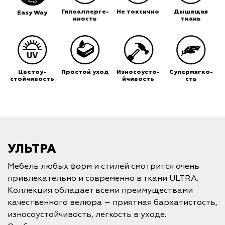
Гипоаллерге-
Не токсично
Дышащая
Easy Way
нность
ткань
Цветоу-
Простой уход
Износоусто-
Супермягко-
стойчивость
йчивость
сть
УЛЬТРА
Мебель любых форм и стилей смотрится очень
привлекательно и современно в ткани ULTRA.
Коллекция обладает всеми преимуществами
качественного велюра – приятная бархатистость,
износоустойчивость, легкость в уходе.