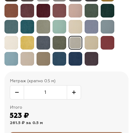
Метраж (кратно 0.5 м)
Итого
523
₽
261.5 ₽
за 0.5 м