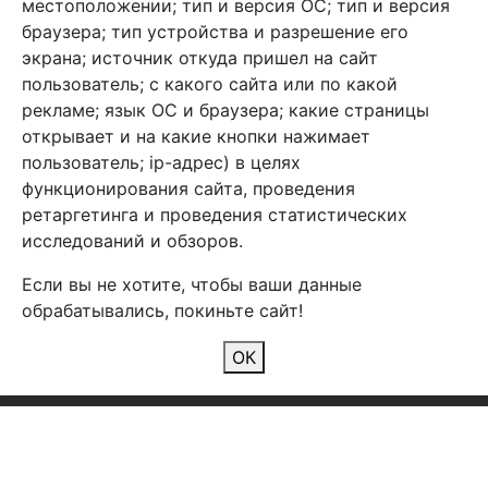
местоположении; тип и версия ОС; тип и версия
браузера; тип устройства и разрешение его
экрана; источник откуда пришел на сайт
пользователь; с какого сайта или по какой
Арбен текстиль г. Щелково, пер.
рекламе; язык ОС и браузера; какие страницы
1-й Советский д.25, владение 2.
открывает и на какие кнопки нажимает
пользователь; ip-адрес) в целях
функционирования сайта, проведения
Мы в соц. сетях
ретаргетинга и проведения статистических
исследований и обзоров.
Если вы не хотите, чтобы ваши данные
обрабатывались, покиньте сайт!
2026 Copyright © Арбен
ОК