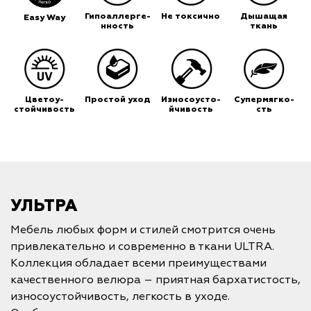
Гипоаллерге-
Не токсично
Дышащая
Easy Way
нность
ткань
Цветоу-
Простой уход
Износоусто-
Супермягко-
стойчивость
йчивость
сть
УЛЬТРА
Мебель любых форм и стилей смотрится очень
привлекательно и современно в ткани ULTRA.
Коллекция обладает всеми преимуществами
качественного велюра – приятная бархатистость,
износоустойчивость, легкость в уходе.