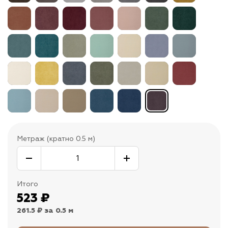
Метраж (кратно 0.5 м)
Итого
523
₽
261.5 ₽
за 0.5 м