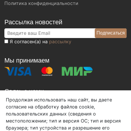
Политика конфиденциальности
Рассылка новостей
Я согласен(а) на
рассылку
Мы принимаем
Связь с нами
Продолжая использовать наш сайт, вы даете
+7 (495) 933-38-08
согласие на обработку файлов cookie,
info@arben-textile.ru
- оптовые продажи
пользовательских данных (сведения о
местоположении; тип и версия ОС; тип и версия
браузера; тип устройства и разрешение его