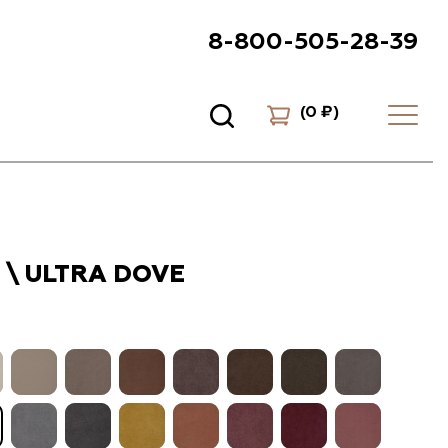
8-800-505-28-39
(
0 ₽
)
 \ ULTRA DOVE