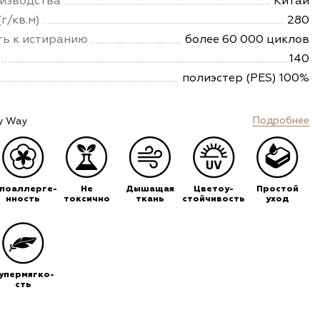
изводства
Китай
г/кв.м)
280
ть к истиранию
более 60 000 циклов
140
полиэстер (PES) 100%
Подробнее
y Way
ипоаллерге-
Не
Дышащая
Цветоу-
Простой
нность
токсично
ткань
стойчивость
уход
упермягко-
сть