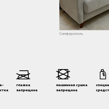
Симферополь
а-
глажка
машинная сушка
специ
стка
запрещена
запрещена
средс