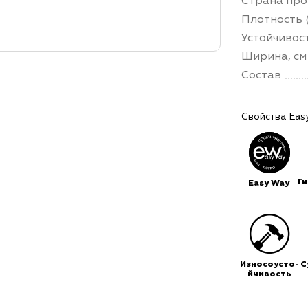
Страна про
Плотность (
Устойчивос
Ширина, см
Состав
Свойства Eas
Г
Easy Way
Износоусто-
С
йчивость