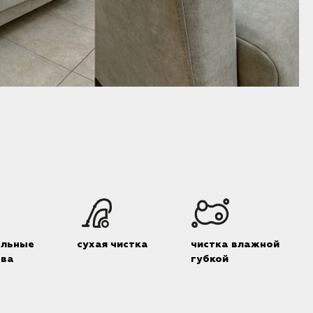
альные
сухая чистка
чистка влажной
тва
губкой