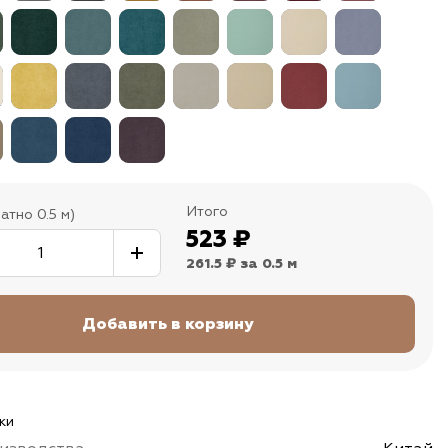
Итого
атно 0.5 м)
523
₽
261.5 ₽
за 0.5 м
ки