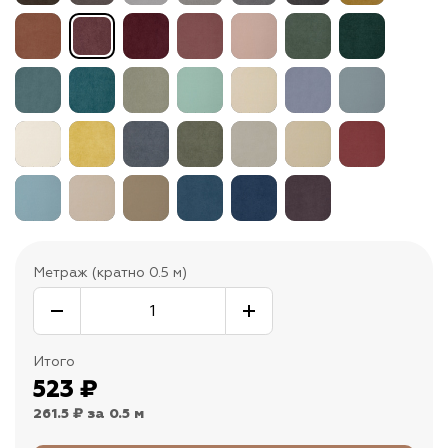
Метраж (кратно 0.5 м)
Итого
523
₽
261.5 ₽
за 0.5 м