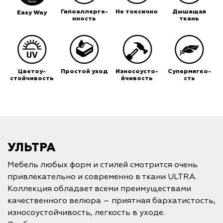
Гипоаллерге-
Не токсично
Дышащая
Easy Way
нность
ткань
Цветоу-
Простой уход
Износоусто-
Супермягко-
стойчивость
йчивость
сть
УЛЬТРА
Мебель любых форм и стилей смотрится очень
привлекательно и современно в ткани ULTRA.
Коллекция обладает всеми преимуществами
качественного велюра – приятная бархатистость,
износоустойчивость, легкость в уходе.