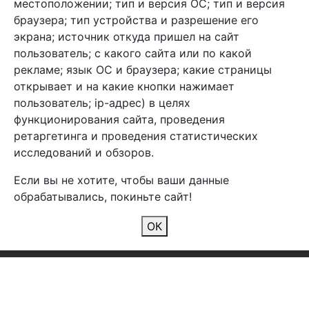
местоположении; тип и версия ОС; тип и версия
браузера; тип устройства и разрешение его
экрана; источник откуда пришел на сайт
пользователь; с какого сайта или по какой
Арбен текстиль г. Щелково, пер.
рекламе; язык ОС и браузера; какие страницы
1-й Советский д.25, владение 2.
открывает и на какие кнопки нажимает
пользователь; ip-адрес) в целях
функционирования сайта, проведения
Мы в соц. сетях
ретаргетинга и проведения статистических
исследований и обзоров.
Если вы не хотите, чтобы ваши данные
обрабатывались, покиньте сайт!
2026 Copyright © Арбен
ОК