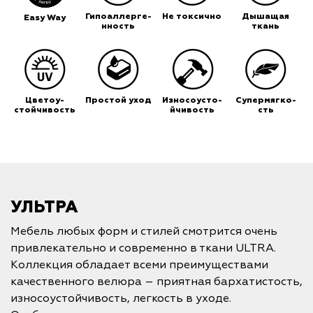
Гипоаллерге-
Не токсично
Дышащая
Easy Way
нность
ткань
Цветоу-
Простой уход
Износоусто-
Супермягко-
стойчивость
йчивость
сть
УЛЬТРА
Мебель любых форм и стилей смотрится очень
привлекательно и современно в ткани ULTRA.
Коллекция обладает всеми преимуществами
качественного велюра – приятная бархатистость,
износоустойчивость, легкость в уходе.