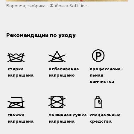
Воронеж, фабрика - Фабрика SoftLine
М
Рекомендации по уходу
стирка
отбеливание
профессиона-
запрещена
запрещено
льная
химчистка
глажка
машинная сушка
специальные
запрещена
запрещена
средства