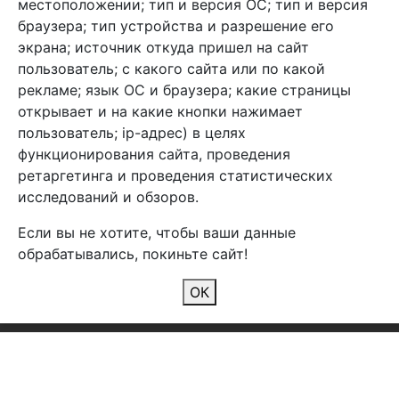
местоположении; тип и версия ОС; тип и версия
браузера; тип устройства и разрешение его
экрана; источник откуда пришел на сайт
пользователь; с какого сайта или по какой
Арбен текстиль г. Щелково, пер.
рекламе; язык ОС и браузера; какие страницы
1-й Советский д.25, владение 2.
открывает и на какие кнопки нажимает
пользователь; ip-адрес) в целях
функционирования сайта, проведения
Мы в соц. сетях
ретаргетинга и проведения статистических
исследований и обзоров.
Если вы не хотите, чтобы ваши данные
обрабатывались, покиньте сайт!
2026 Copyright © Арбен
ОК