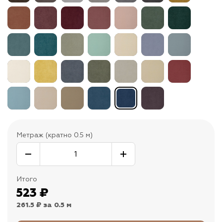
Метраж (кратно 0.5 м)
Итого
523
₽
261.5 ₽
за 0.5 м