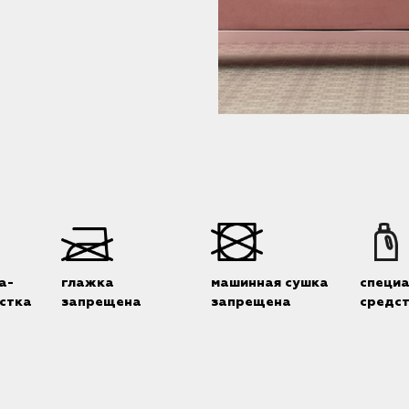
а-
глажка
машинная сушка
специ
стка
запрещена
запрещена
средс