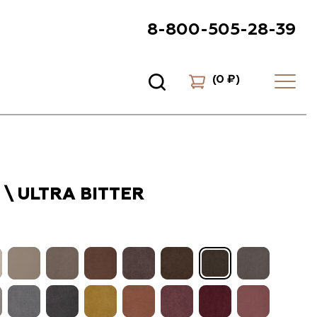
8-800-505-28-39
(
0 ₽
)
 \ ULTRA BITTER