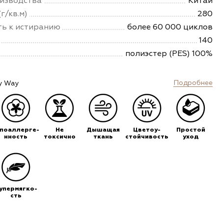
изводства
Китай
г/кв.м)
280
ть к истиранию
более 60 000 циклов
140
полиэстер (PES) 100%
Подробнее
y Way
ипоаллерге-
Не
Дышащая
Цветоу-
Простой
нность
токсично
ткань
стойчивость
уход
упермягко-
сть