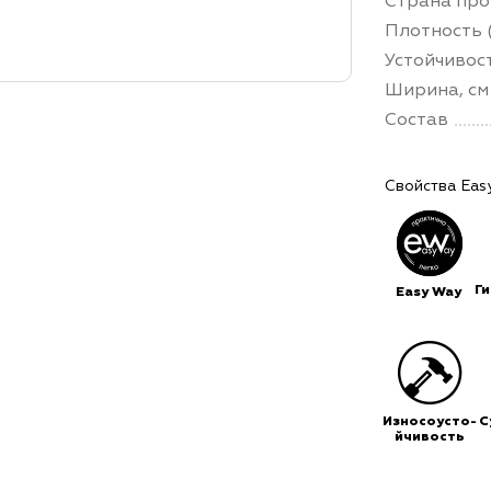
Страна про
Плотность (
Устойчивос
Ширина, см
Состав
Свойства Eas
Г
Easy Way
Износоусто-
С
йчивость