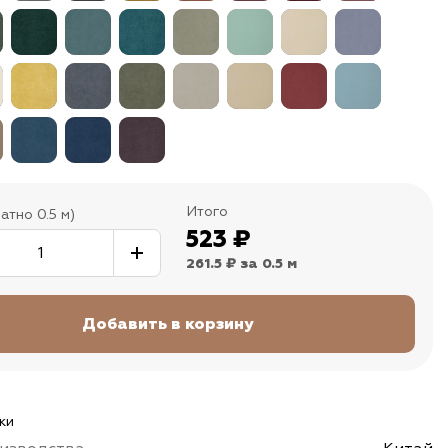
Итого
атно 0.5 м)
523
₽
261.5 ₽
за 0.5 м
ки