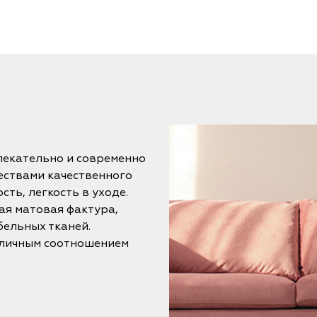
лекательно и современно
ествами качественного
ть, легкость в уходе.
ая матовая фактура,
бельных тканей.
тличным соотношением