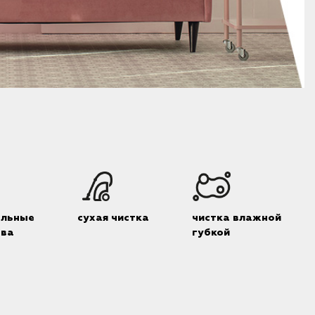
альные
сухая чистка
чистка влажной
тва
губкой