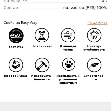
Ширина, см
140
Состав
полиэстер (PES) 100%
Подробнее
Свойства Easy Way
Не токсично
Дышащая
Цветоу-
Easy Way
ткань
стойчивость
Простой уход
Износоусто-
Лояльность к
Супермягко-
йчивость
домашним
сть
животным