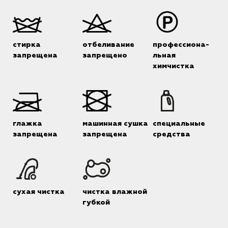
стирка
отбеливание
профессиона-
запрещена
запрещено
льная
химчистка
глажка
машинная сушка
специальные
запрещена
запрещена
средства
сухая чистка
чистка влажной
губкой