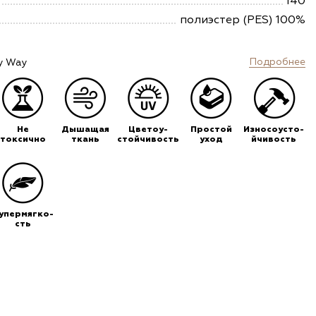
140
полиэстер (PES) 100%
Подробнее
y Way
Не
Дышащая
Цветоу-
Простой
Износоусто-
токсично
ткань
стойчивость
уход
йчивость
упермягко-
сть