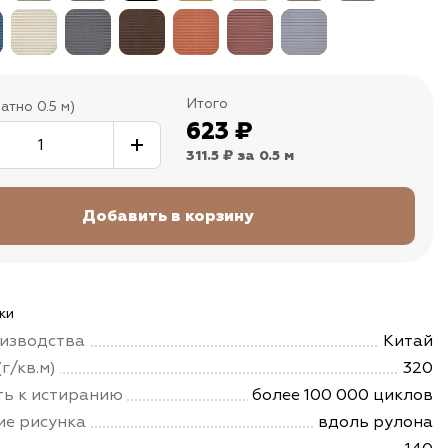
Итого
атно 0.5 м)
623
₽
311.5 ₽
за 0.5 м
ки
изводства
Китай
г/кв.м)
320
ть к истиранию
более 100 000 циклов
е рисунка
вдоль рулона