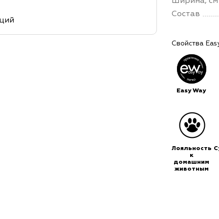
Ширина, см
Состав
кций
Свойства Eas
Easy Way
Лояльность
С
к
домашним
животным