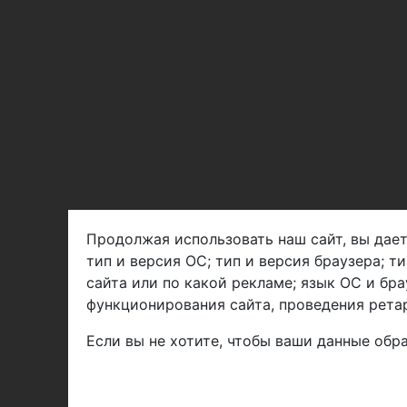
Продолжая использовать наш сайт, вы дает
тип и версия ОС; тип и версия браузера; т
Арбен текстиль г. Щелково, пер.
сайта или по какой рекламе; язык ОС и бра
1-й Советский д.25, владение 2.
функционирования сайта, проведения ретар
Если вы не хотите, чтобы ваши данные обра