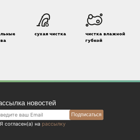
альные
сухая чистка
чистка влажной
тва
губкой
ассылка новостей
Я согласен(а) на
рассылку