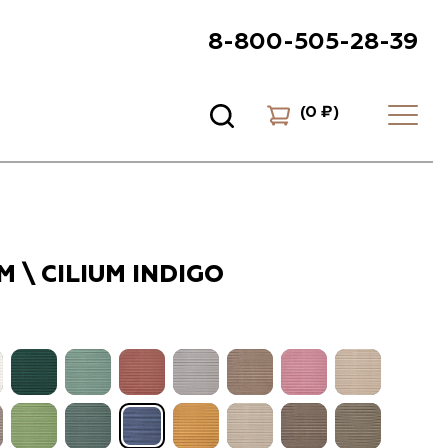
8-800-505-28-39
(
0 ₽
)
 \ CILIUM INDIGO