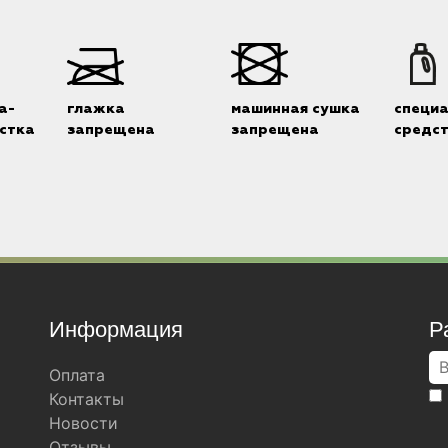
а-
глажка
машинная сушка
специ
стка
запрещена
запрещена
средс
Информация
Р
Оплата
Контакты
Новости
Отзывы