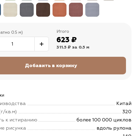
Итого
атно 0.5 м)
623
₽
311.5 ₽
за 0.5 м
ки
изводства
Китай
г/кв.м)
320
ть к истиранию
более 100 000 циклов
е рисунка
вдоль рулона