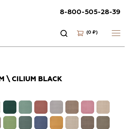
8-800-505-28-39
(
0 ₽
)
 \ CILIUM BLACK