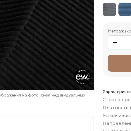
Метраж (кр
Характеристи
зображения на фото из-за индивидуальных
Страна про
Плотность (
Устойчивос
Направлени