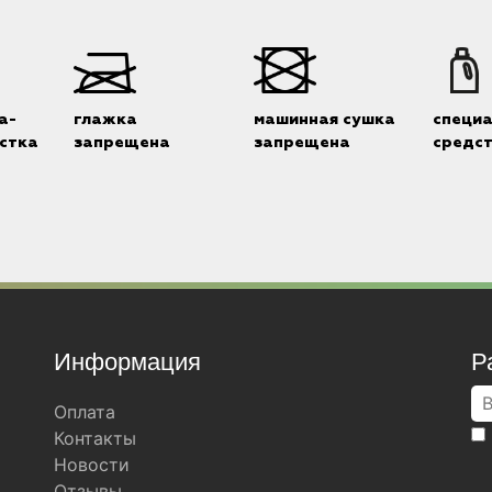
а-
глажка
машинная сушка
специ
стка
запрещена
запрещена
средс
Информация
Р
Оплата
Контакты
Новости
Отзывы