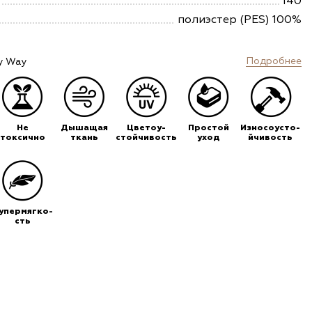
140
полиэстер (PES) 100%
Подробнее
y Way
Не
Дышащая
Цветоу-
Простой
Износоусто-
токсично
ткань
стойчивость
уход
йчивость
упермягко-
сть