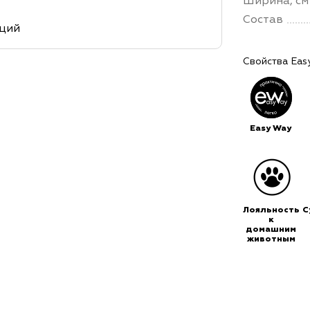
Ширина, см
Состав
кций
Свойства Eas
Easy Way
Лояльность
С
к
домашним
животным