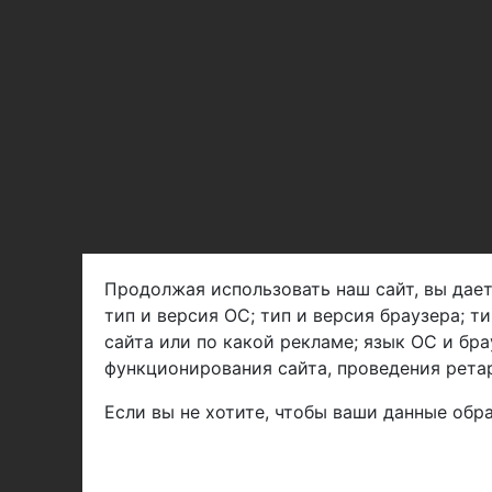
Продолжая использовать наш сайт, вы дает
тип и версия ОС; тип и версия браузера; т
Арбен текстиль г. Щелково, пер.
сайта или по какой рекламе; язык ОС и бра
1-й Советский д.25, владение 2.
функционирования сайта, проведения ретар
Если вы не хотите, чтобы ваши данные обра