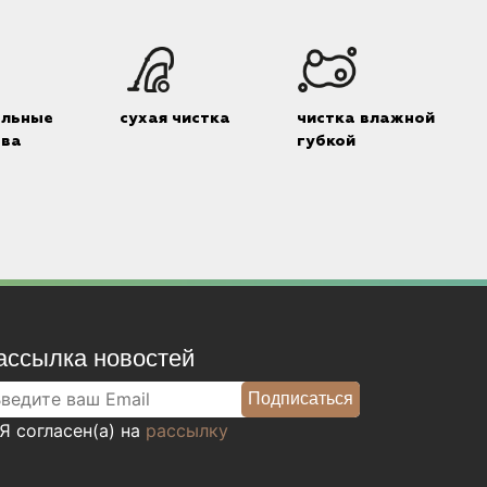
альные
сухая чистка
чистка влажной
тва
губкой
ассылка новостей
Я согласен(а) на
рассылку