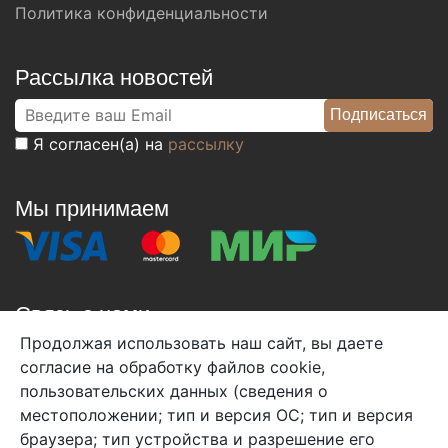
Политика конфиденциальности
Рассылка новостей
Я согласен(а) на
рассылку
Мы принимаем
Связь с нами
Продолжая использовать наш сайт, вы даете
+7 (495) 933-38-08
согласие на обработку файлов cookie,
info@arben-textile.ru
- оптовые продажи
пользовательских данных (сведения о
местоположении; тип и версия ОС; тип и версия
браузера; тип устройства и разрешение его