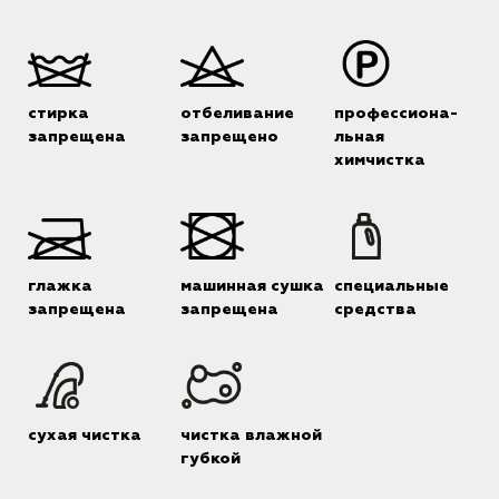
стирка
отбеливание
профессиона-
запрещена
запрещено
льная
химчистка
глажка
машинная сушка
специальные
запрещена
запрещена
средства
сухая чистка
чистка влажной
губкой