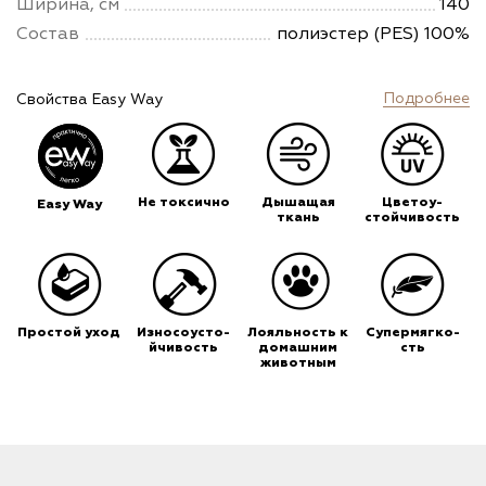
Ширина, см
140
Состав
полиэстер (PES) 100%
Подробнее
Свойства Easy Way
Не токсично
Дышащая
Цветоу-
Easy Way
ткань
стойчивость
Простой уход
Износоусто-
Лояльность к
Супермягко-
йчивость
домашним
сть
животным