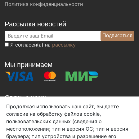
Политика конфиденциальности
Рассылка новостей
Я согласен(а) на
рассылку
Мы принимаем
Связь с нами
Продолжая использовать наш сайт, вы даете
+7 (495) 933-38-08
согласие на обработку файлов cookie,
info@arben-textile.ru
- оптовые продажи
пользовательских данных (сведения о
местоположении; тип и версия ОС; тип и версия
браузера; тип устройства и разрешение его