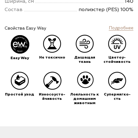
Ширина, см
140
Состав
полиэстер (PES) 100%
Подробнее
Свойства Easy Way
Не токсично
Дышащая
Цветоу-
Easy Way
ткань
стойчивость
Простой уход
Износоусто-
Лояльность к
Супермягко-
йчивость
домашним
сть
животным