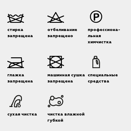
стирка
отбеливание
профессиона-
запрещена
запрещено
льная
химчистка
глажка
машинная сушка
специальные
запрещена
запрещена
средства
сухая чистка
чистка влажной
губкой