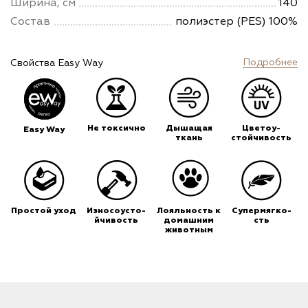
Ширина, см
140
Состав
полиэстер (PES) 100%
Подробнее
Свойства Easy Way
Не токсично
Дышащая
Цветоу-
Easy Way
ткань
стойчивость
Простой уход
Износоусто-
Лояльность к
Супермягко-
йчивость
домашним
сть
животным