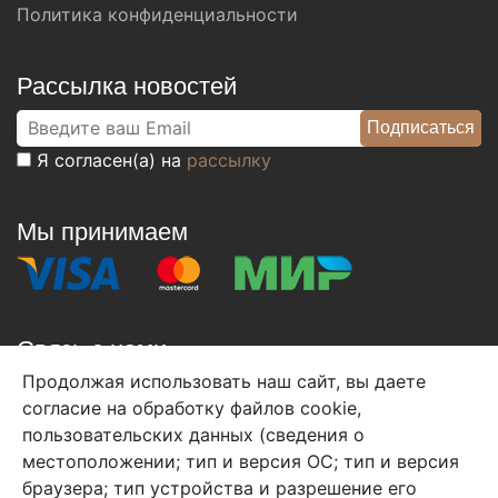
Политика конфиденциальности
Рассылка новостей
Я согласен(а) на
рассылку
Мы принимаем
Связь с нами
Продолжая использовать наш сайт, вы даете
+7 (495) 933-38-08
согласие на обработку файлов cookie,
info@arben-textile.ru
- оптовые продажи
пользовательских данных (сведения о
местоположении; тип и версия ОС; тип и версия
браузера; тип устройства и разрешение его