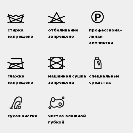
стирка
отбеливание
профессиона-
запрещена
запрещено
льная
химчистка
глажка
машинная сушка
специальные
запрещена
запрещена
средства
сухая чистка
чистка влажной
губкой