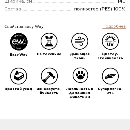
Ширина, см
140
Состав
полиэстер (PES) 100%
Подробнее
Свойства Easy Way
Не токсично
Дышащая
Цветоу-
Easy Way
ткань
стойчивость
Простой уход
Износоусто-
Лояльность к
Супермягко-
йчивость
домашним
сть
животным