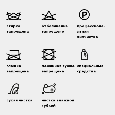
стирка
отбеливание
профессиона-
запрещена
запрещено
льная
химчистка
глажка
машинная сушка
специальные
запрещена
запрещена
средства
сухая чистка
чистка влажной
губкой