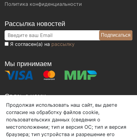
Политика конфиденциальности
Рассылка новостей
Я согласен(а) на
рассылку
Мы принимаем
Связь с нами
Продолжая использовать наш сайт, вы даете
+7 (495) 933-38-08
согласие на обработку файлов cookie,
info@arben-textile.ru
- оптовые продажи
пользовательских данных (сведения о
местоположении; тип и версия ОС; тип и версия
браузера; тип устройства и разрешение его