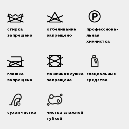
стирка
отбеливание
профессиона-
запрещена
запрещено
льная
химчистка
глажка
машинная сушка
специальные
запрещена
запрещена
средства
сухая чистка
чистка влажной
губкой