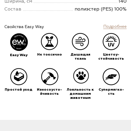
Ширина, см
140
Состав
полиэстер (PES) 100%
Подробнее
Свойства Easy Way
Не токсично
Дышащая
Цветоу-
Easy Way
ткань
стойчивость
Простой уход
Износоусто-
Лояльность к
Супермягко-
йчивость
домашним
сть
животным