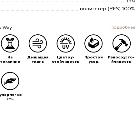
140
полиэстер (PES) 100%
Подробнее
y Way
Не
Дышащая
Цветоу-
Простой
Износоусто-
токсично
ткань
стойчивость
уход
йчивость
упермягко-
сть