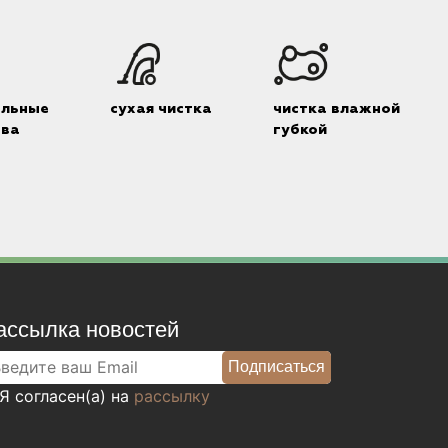
альные
сухая чистка
чистка влажной
тва
губкой
ассылка новостей
Я согласен(а) на
рассылку