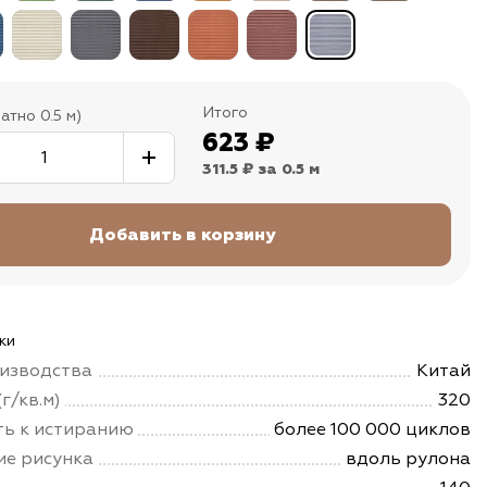
Итого
атно 0.5 м)
623
₽
311.5 ₽
за 0.5 м
ки
изводства
Китай
г/кв.м)
320
ть к истиранию
более 100 000 циклов
е рисунка
вдоль рулона