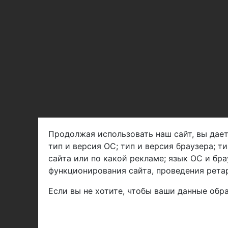
Продолжая использовать наш сайт, вы дает
тип и версия ОС; тип и версия браузера; т
Арбен текстиль г. Щелково, пер.
сайта или по какой рекламе; язык ОС и бра
1-й Советский д.25, владение 2.
функционирования сайта, проведения ретар
Если вы не хотите, чтобы ваши данные обра