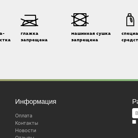
а-
глажка
машинная сушка
специ
стка
запрещена
запрещена
средс
Информация
Р
Оплата
Контакты
Новости
Отзывы