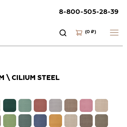
8-800-505-28-39
(
0 ₽
)
 \ CILIUM STEEL