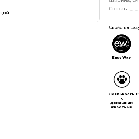
Ширина, см
Состав
кций
Свойства Eas
Easy Way
Лояльность
С
к
домашним
животным