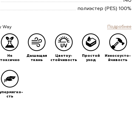
140
полиэстер (PES) 100%
Подробнее
y Way
Не
Дышащая
Цветоу-
Простой
Износоусто-
токсично
ткань
стойчивость
уход
йчивость
упермягко-
сть