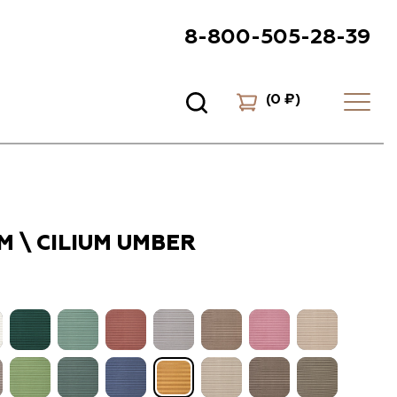
8-800-505-28-39
(
0 ₽
)
 \ CILIUM UMBER