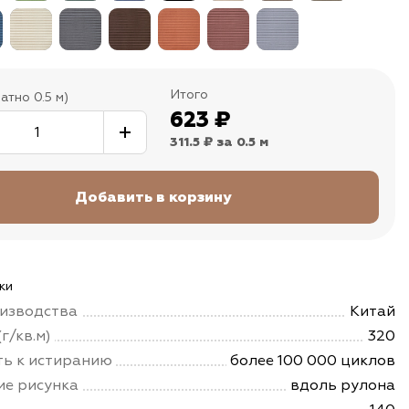
Итого
атно 0.5 м)
623
₽
311.5 ₽
за 0.5 м
ки
изводства
Китай
г/кв.м)
320
ть к истиранию
более 100 000 циклов
е рисунка
вдоль рулона