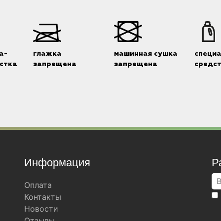
а-
глажка
машинная сушка
специ
стка
запрещена
запрещена
средс
Информация
Р
Оплата
Контакты
Новости
Отзывы