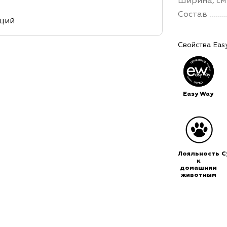
Ширина, см
Состав
кций
Свойства Eas
Easy Way
Лояльность
С
к
домашним
животным