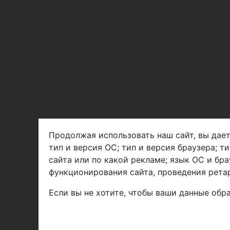
Продолжая использовать наш сайт, вы дает
тип и версия ОС; тип и версия браузера; т
Арбен текстиль г. Щелково, пер.
сайта или по какой рекламе; язык ОС и бра
1-й Советский д.25, владение 2.
функционирования сайта, проведения ретар
Если вы не хотите, чтобы ваши данные обра