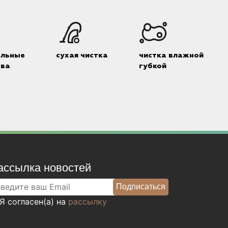
альные
сухая чистка
чистка влажной
тва
губкой
ассылка новостей
Я согласен(а) на
рассылку