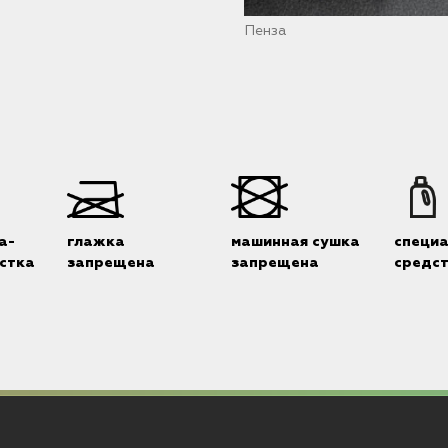
Пенза
а-
глажка
машинная сушка
специ
стка
запрещена
запрещена
средс