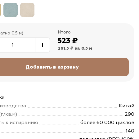
Итого
атно 0.5 м)
523
₽
261.5 ₽
за 0.5 м
ки
изводства
Китай
г/кв.м)
290
ть к истиранию
более 60 000 циклов
140