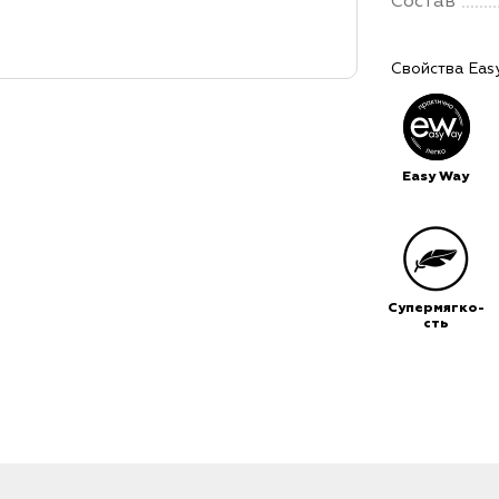
Состав
Свойства Eas
Easy Way
Супермягко-
сть