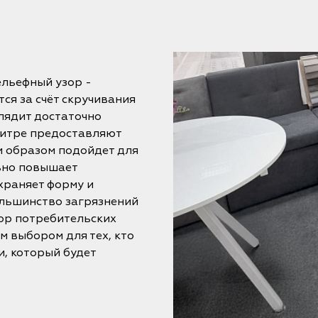
льефный узор -
ся за счёт скручивания
лядит достаточно
литре предоставляют
м образом подойдет для
ьно повышает
храняет форму и
Большинство загрязнений
ор потребительских
 выбором для тех, кто
, который будет