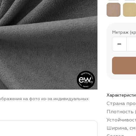
Метраж (кр
Характеристи
зображения на фото из-за индивидуальных
Страна про
Плотность (
Устойчивос
Ширина, см