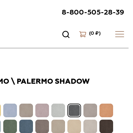
8-800-505-28-39
(
0 ₽
)
МО \ PALERMO SHADOW