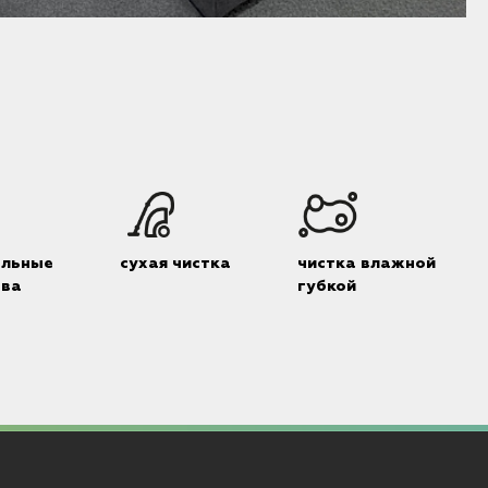
альные
сухая чистка
чистка влажной
тва
губкой