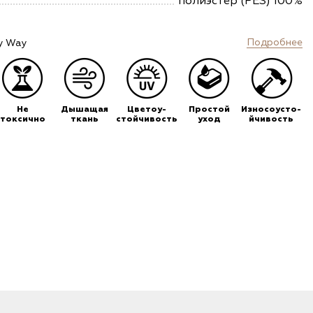
полиэстер (PES) 100%
Подробнее
y Way
Не
Дышащая
Цветоу-
Простой
Износоусто-
токсично
ткань
стойчивость
уход
йчивость