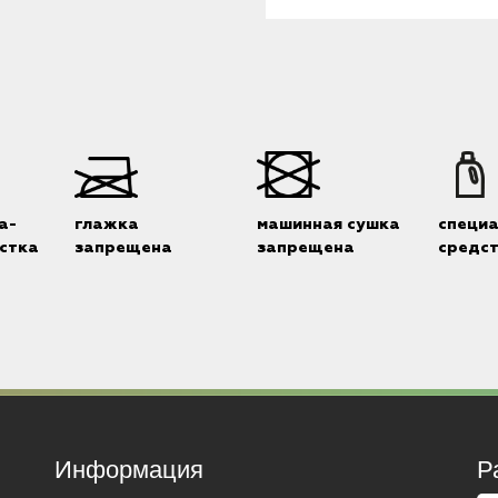
а-
глажка
машинная сушка
специ
стка
запрещена
запрещена
средс
Информация
Р