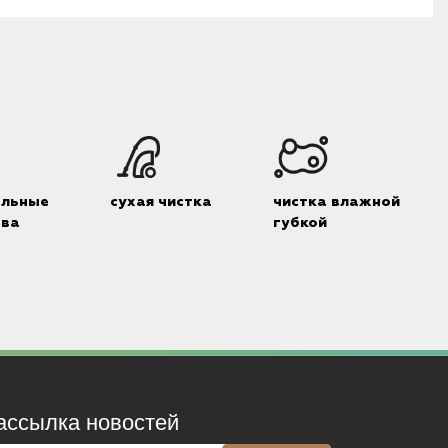
альные
сухая чистка
чистка влажной
тва
губкой
ассылка новостей