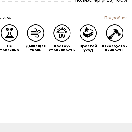
полиэстер (PES) 100%
Подробнее
y Way
Не
Дышащая
Цветоу-
Простой
Износоусто-
токсично
ткань
стойчивость
уход
йчивость