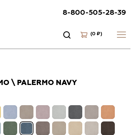
8-800-505-28-39
(
0 ₽
)
О \ PALERMO NAVY