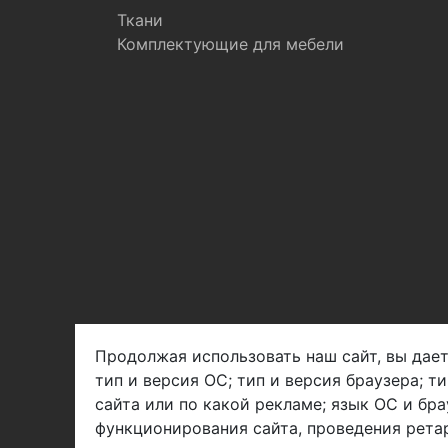
Ткани
Комплектующие для мебели
Продолжая использовать наш сайт, вы дает
тип и версия ОС; тип и версия браузера; т
Арбен текстиль г. Щелково, пер.
сайта или по какой рекламе; язык ОС и бра
1-й Советский д.25, владение 2.
функционирования сайта, проведения ретар