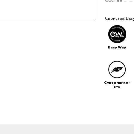
Состав
Свойства Eas
Easy Way
Супермягко-
сть