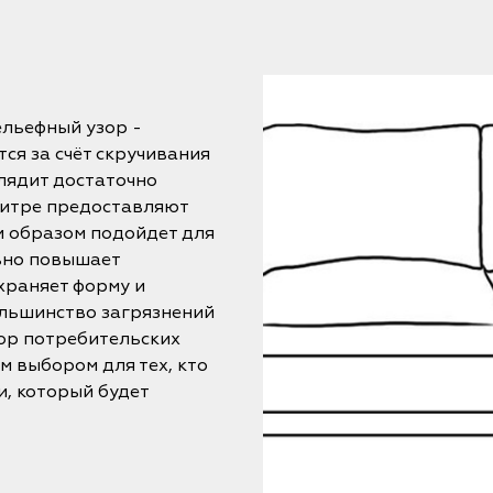
льефный узор -
ся за счёт скручивания
лядит достаточно
литре предоставляют
м образом подойдет для
ьно повышает
храняет форму и
Большинство загрязнений
ор потребительских
 выбором для тех, кто
, который будет