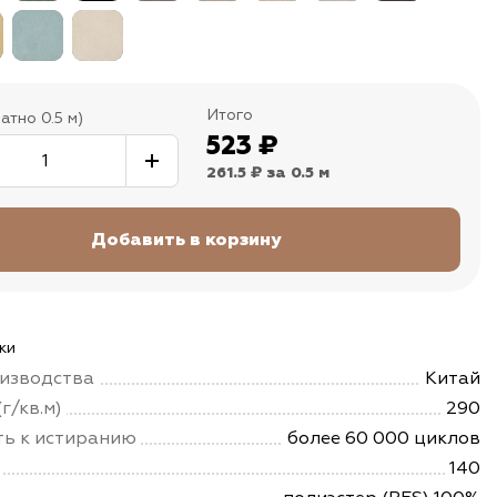
Итого
атно 0.5 м)
523
₽
261.5 ₽
за 0.5 м
ки
изводства
Китай
г/кв.м)
290
ть к истиранию
более 60 000 циклов
140