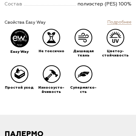
Состав
полиэстер (PES) 100%
Подробнее
Свойства Easy Way
Не токсично
Дышащая
Цветоу-
Easy Way
ткань
стойчивость
Простой уход
Износоусто-
Супермягко-
йчивость
сть
ПАЛЕРМО