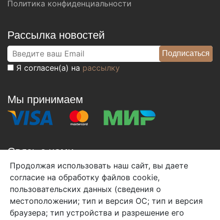
Политика конфиденциальности
Рассылка новостей
Я согласен(а) на
рассылку
Мы принимаем
Связь с нами
Продолжая использовать наш сайт, вы даете
+7 (495) 933-38-08
согласие на обработку файлов cookie,
info@arben-textile.ru
- оптовые продажи
пользовательских данных (сведения о
местоположении; тип и версия ОС; тип и версия
браузера; тип устройства и разрешение его