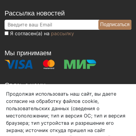
Рассылка новостей
Я согласен(а) на
рассылку
Мы принимаем
Связь с нами
Продолжая использовать наш сайт, вы даете
+7 (495) 933-38-08
согласие на обработку файлов cookie,
info@arben-textile.ru
- оптовые продажи
пользовательских данных (сведения о
местоположении; тип и версия ОС; тип и версия
браузера; тип устройства и разрешение его
экрана; источник откуда пришел на сайт