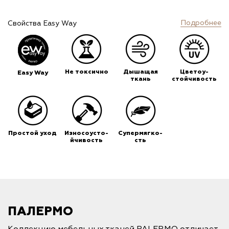
Подробнее
Свойства Easy Way
Не токсично
Дышащая
Цветоу-
Easy Way
ткань
стойчивость
Простой уход
Износоусто-
Супермягко-
йчивость
сть
ПАЛЕРМО