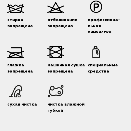
стирка
отбеливание
профессиона-
запрещена
запрещено
льная
химчистка
глажка
машинная сушка
специальные
запрещена
запрещена
средства
сухая чистка
чистка влажной
губкой