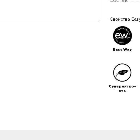
Состав
Свойства Eas
Easy Way
Супермягко-
сть