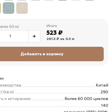
Итого
атно 0.5 м)
523
₽
261.5 ₽
за 0.5 м
ки
изводства
Китай
г/кв.м)
290
ть к истиранию
более 60 000 циклов
140