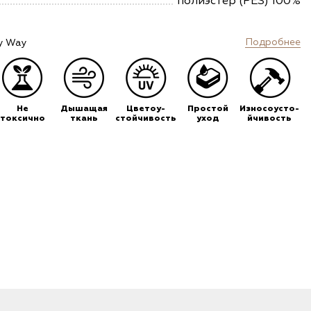
полиэстер (PES) 100%
Подробнее
y Way
Не
Дышащая
Цветоу-
Простой
Износоусто-
токсично
ткань
стойчивость
уход
йчивость