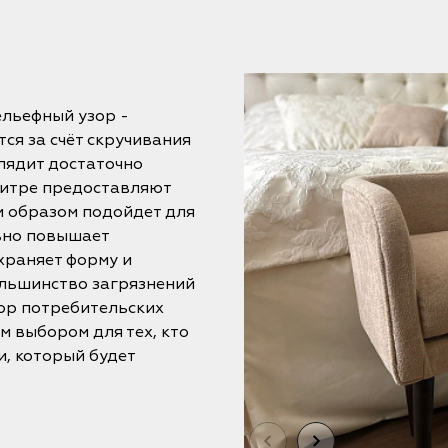
льефный узор -
ся за счёт скручивания
лядит достаточно
литре предоставляют
м образом подойдет для
ьно повышает
храняет форму и
Большинство загрязнений
ор потребительских
 выбором для тех, кто
, который будет