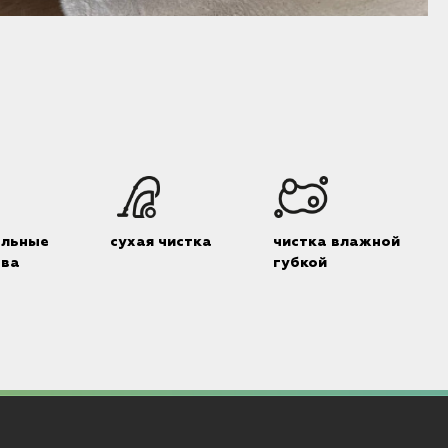
Б
альные
сухая чистка
чистка влажной
тва
губкой