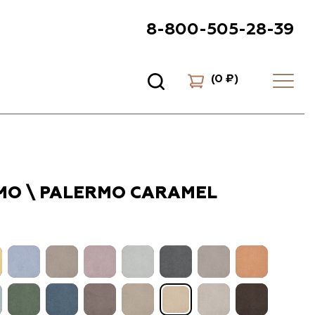
8-800-505-28-39
(
0 ₽
)
МО \ PALERMO CARAMEL