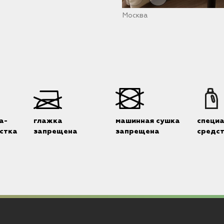
Москва
а-
глажка
машинная сушка
специ
стка
запрещена
запрещена
средс