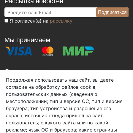
Рассылка новостей
Я согласен(а) на
рассылку
Мы принимаем
Связь с нами
Продолжая использовать наш сайт, вы даете
+7 (495) 933-38-08
согласие на обработку файлов cookie,
info@arben-textile.ru
- оптовые продажи
пользовательских данных (сведения о
местоположении; тип и версия ОС; тип и версия
браузера; тип устройства и разрешение его
экрана; источник откуда пришел на сайт
пользователь; с какого сайта или по какой
Арбен текстиль г. Щелково, пер.
рекламе; язык ОС и браузера; какие страницы