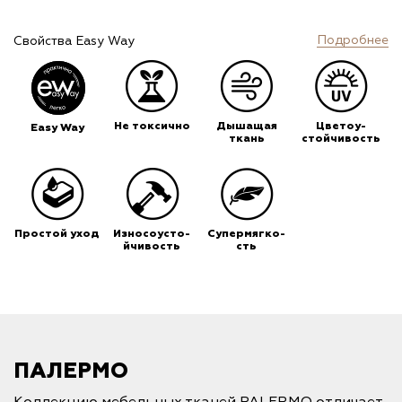
Подробнее
Свойства Easy Way
Не токсично
Дышащая
Цветоу-
Easy Way
ткань
стойчивость
Простой уход
Износоусто-
Супермягко-
йчивость
сть
ПАЛЕРМО