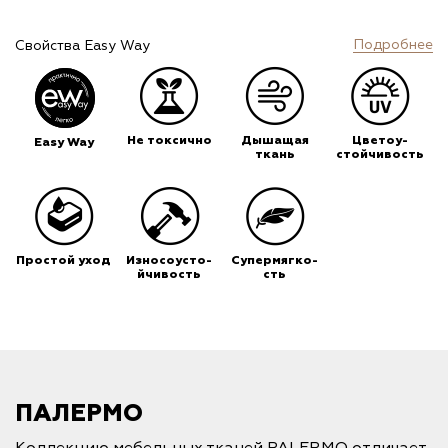
Подробнее
Свойства Easy Way
Не токсично
Дышащая
Цветоу-
Easy Way
ткань
стойчивость
Простой уход
Износоусто-
Супермягко-
йчивость
сть
ПАЛЕРМО