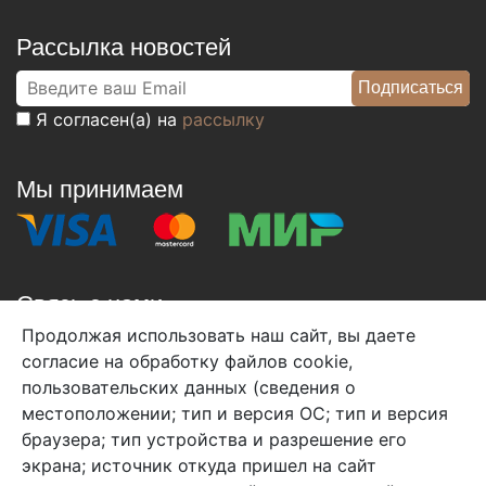
Рассылка новостей
Я согласен(а) на
рассылку
Мы принимаем
Связь с нами
Продолжая использовать наш сайт, вы даете
+7 (495) 933-38-08
согласие на обработку файлов cookie,
info@arben-textile.ru
- оптовые продажи
пользовательских данных (сведения о
местоположении; тип и версия ОС; тип и версия
браузера; тип устройства и разрешение его
экрана; источник откуда пришел на сайт