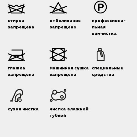
стирка
отбеливание
профессиона-
запрещена
запрещено
льная
химчистка
глажка
машинная сушка
специальные
запрещена
запрещена
средства
сухая чистка
чистка влажной
губкой