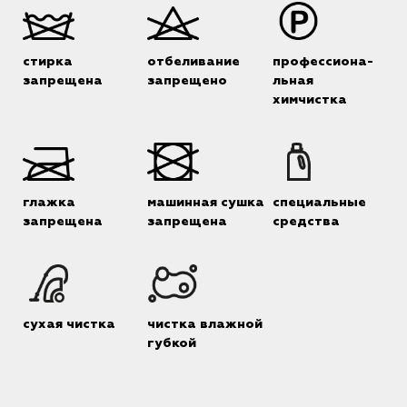
стирка
отбеливание
профессиона-
запрещена
запрещено
льная
химчистка
глажка
машинная сушка
специальные
запрещена
запрещена
средства
сухая чистка
чистка влажной
губкой