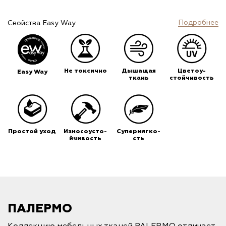
Подробнее
Свойства Easy Way
Не токсично
Дышащая
Цветоу-
Easy Way
ткань
стойчивость
Простой уход
Износоусто-
Супермягко-
йчивость
сть
ПАЛЕРМО