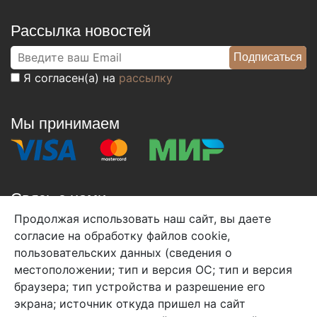
Рассылка новостей
Я согласен(а) на
рассылку
Мы принимаем
Связь с нами
Продолжая использовать наш сайт, вы даете
+7 (495) 933-38-08
согласие на обработку файлов cookie,
info@arben-textile.ru
- оптовые продажи
пользовательских данных (сведения о
местоположении; тип и версия ОС; тип и версия
браузера; тип устройства и разрешение его
экрана; источник откуда пришел на сайт