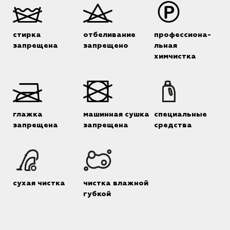
стирка
отбеливание
профессиона-
запрещена
запрещено
льная
химчистка
глажка
машинная сушка
специальные
запрещена
запрещена
средства
сухая чистка
чистка влажной
губкой