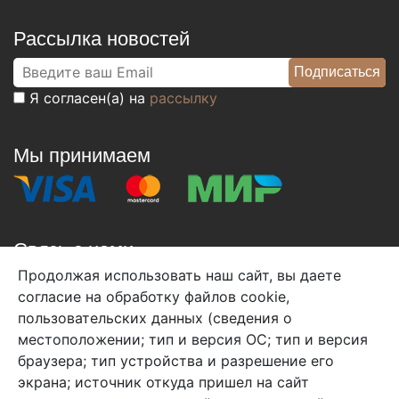
Рассылка новостей
Я согласен(а) на
рассылку
Мы принимаем
Связь с нами
Продолжая использовать наш сайт, вы даете
+7 (495) 933-38-08
согласие на обработку файлов cookie,
info@arben-textile.ru
- оптовые продажи
пользовательских данных (сведения о
местоположении; тип и версия ОС; тип и версия
браузера; тип устройства и разрешение его
экрана; источник откуда пришел на сайт