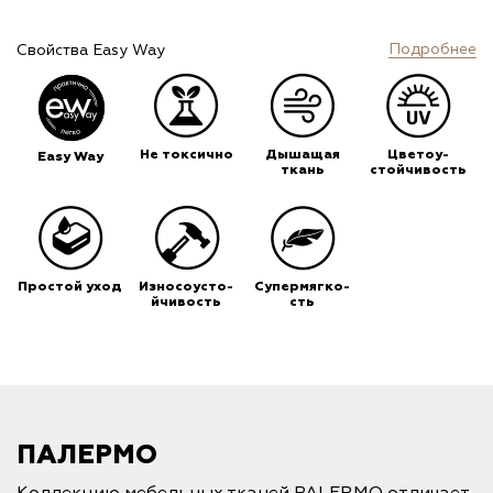
Подробнее
Свойства Easy Way
Не токсично
Дышащая
Цветоу-
Easy Way
ткань
стойчивость
Простой уход
Износоусто-
Супермягко-
йчивость
сть
ПАЛЕРМО