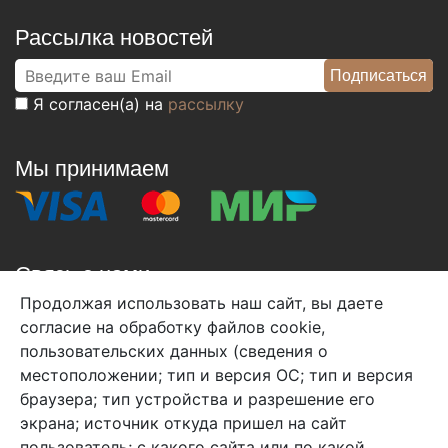
Рассылка новостей
Я согласен(а) на
рассылку
Мы принимаем
Связь с нами
Продолжая использовать наш сайт, вы даете
+7 (495) 933-38-08
согласие на обработку файлов cookie,
info@arben-textile.ru
- оптовые продажи
пользовательских данных (сведения о
местоположении; тип и версия ОС; тип и версия
браузера; тип устройства и разрешение его
экрана; источник откуда пришел на сайт
пользователь; с какого сайта или по какой