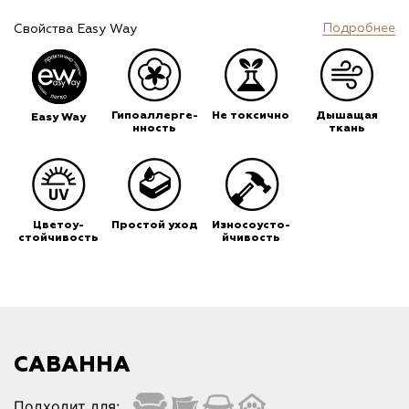
Подробнее
Свойства Easy Way
Гипоаллерге-
Не токсично
Дышащая
Easy Way
нность
ткань
Цветоу-
Простой уход
Износоусто-
стойчивость
йчивость
САВАННА
Подходит для: