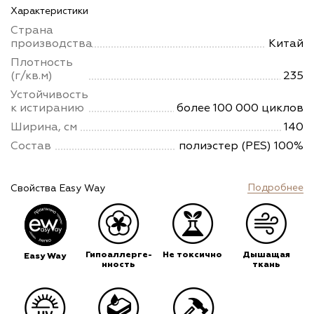
Характеристики
Страна
производства
Китай
Плотность
(г/кв.м)
235
Устойчивость
к истиранию
более 100 000 циклов
Ширина, см
140
Состав
полиэстер (PES) 100%
Подробнее
Свойства Easy Way
Гипоаллерге-
Не токсично
Дышащая
Easy Way
нность
ткань