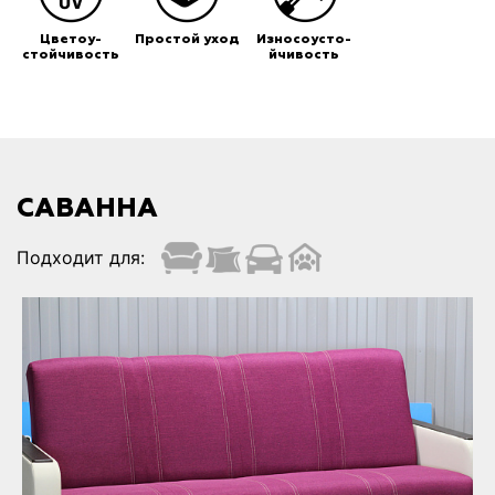
Цветоу-
Простой уход
Износоусто-
стойчивость
йчивость
САВАННА
Подходит для: