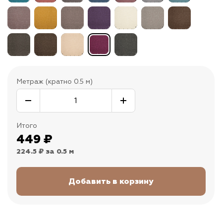
Метраж (кратно 0.5 м)
Итого
449
₽
224.5 ₽
за 0.5 м