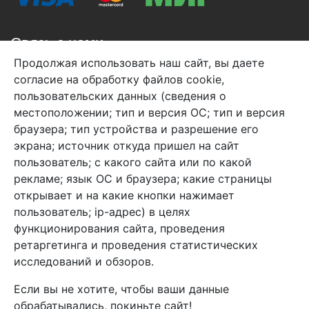
Связь с нами
Продолжая использовать наш сайт, вы даете
+7 (495) 933-38-08
согласие на обработку файлов cookie,
info@arben-textile.ru
- оптовые продажи
пользовательских данных (сведения о
местоположении; тип и версия ОС; тип и версия
браузера; тип устройства и разрешение его
экрана; источник откуда пришел на сайт
пользователь; с какого сайта или по какой
Арбен текстиль г. Щелково, пер.
рекламе; язык ОС и браузера; какие страницы
1-й Советский д.25, владение 2.
открывает и на какие кнопки нажимает
пользователь; ip-адрес) в целях
функционирования сайта, проведения
Мы в соц. сетях
ретаргетинга и проведения статистических
исследований и обзоров.
Если вы не хотите, чтобы ваши данные
обрабатывались, покиньте сайт!