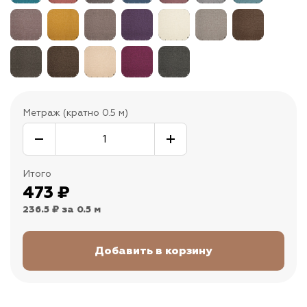
Метраж (кратно 0.5 м)
Итого
473
₽
236.5 ₽
за 0.5 м