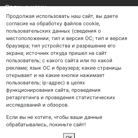
Связь с нами
Продолжая использовать наш сайт, вы даете
+7 (495) 933-38-08
согласие на обработку файлов cookie,
info@arben-textile.ru
- оптовые продажи
пользовательских данных (сведения о
местоположении; тип и версия ОС; тип и версия
браузера; тип устройства и разрешение его
экрана; источник откуда пришел на сайт
пользователь; с какого сайта или по какой
Арбен текстиль г. Щелково, пер.
рекламе; язык ОС и браузера; какие страницы
1-й Советский д.25, владение 2.
открывает и на какие кнопки нажимает
пользователь; ip-адрес) в целях
функционирования сайта, проведения
Мы в соц. сетях
ретаргетинга и проведения статистических
исследований и обзоров.
Если вы не хотите, чтобы ваши данные
обрабатывались, покиньте сайт!
2026 Copyright © Арбен
ОК