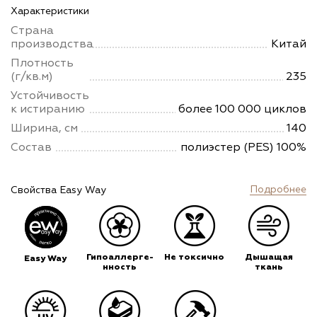
Характеристики
Страна
производства
Китай
Плотность
(г/кв.м)
235
Устойчивость
к истиранию
более 100 000 циклов
Ширина, см
140
Состав
полиэстер (PES) 100%
Подробнее
Свойства Easy Way
Гипоаллерге-
Не токсично
Дышащая
Easy Way
нность
ткань