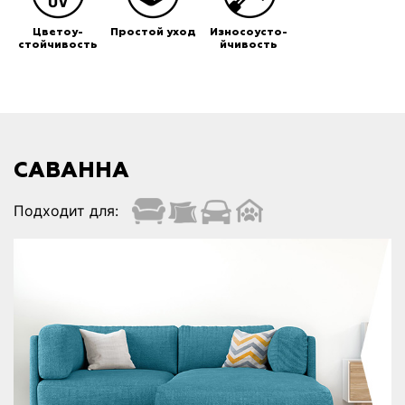
Цветоу-
Простой уход
Износоусто-
стойчивость
йчивость
САВАННА
Подходит для: