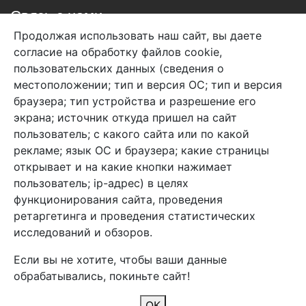
Связь с нами
Продолжая использовать наш сайт, вы даете
+7 (495) 933-38-08
согласие на обработку файлов cookie,
info@arben-textile.ru
- оптовые продажи
пользовательских данных (сведения о
местоположении; тип и версия ОС; тип и версия
браузера; тип устройства и разрешение его
экрана; источник откуда пришел на сайт
пользователь; с какого сайта или по какой
Арбен текстиль г. Щелково, пер.
рекламе; язык ОС и браузера; какие страницы
1-й Советский д.25, владение 2.
открывает и на какие кнопки нажимает
пользователь; ip-адрес) в целях
функционирования сайта, проведения
Мы в соц. сетях
ретаргетинга и проведения статистических
исследований и обзоров.
Если вы не хотите, чтобы ваши данные
обрабатывались, покиньте сайт!
2026 Copyright © Арбен
ОК