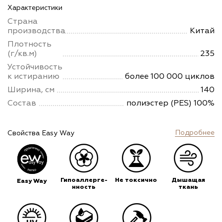
Характеристики
Страна
производства
Китай
Плотность
(г/кв.м)
235
Устойчивость
к истиранию
более 100 000 циклов
Ширина, см
140
Состав
полиэстер (PES) 100%
Подробнее
Свойства Easy Way
Гипоаллерге-
Не токсично
Дышащая
Easy Way
нность
ткань