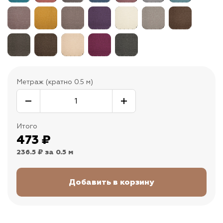
Метраж (кратно 0.5 м)
Итого
473
₽
236.5 ₽
за 0.5 м