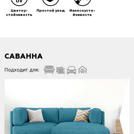
Цветоу-
Простой уход
Износоусто-
стойчивость
йчивость
САВАННА
Подходит для: