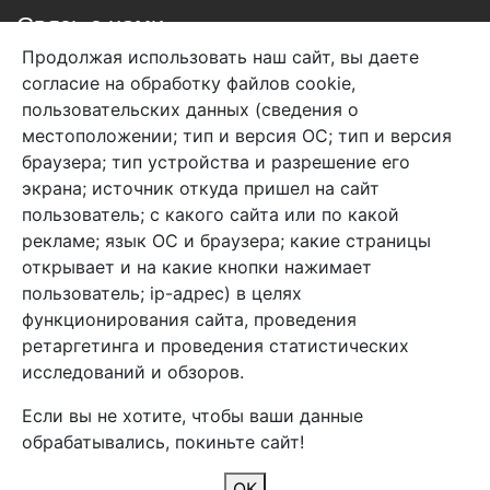
Связь с нами
Продолжая использовать наш сайт, вы даете
+7 (495) 933-38-08
согласие на обработку файлов cookie,
info@arben-textile.ru
- оптовые продажи
пользовательских данных (сведения о
местоположении; тип и версия ОС; тип и версия
браузера; тип устройства и разрешение его
экрана; источник откуда пришел на сайт
пользователь; с какого сайта или по какой
Арбен текстиль г. Щелково, пер.
рекламе; язык ОС и браузера; какие страницы
1-й Советский д.25, владение 2.
открывает и на какие кнопки нажимает
пользователь; ip-адрес) в целях
функционирования сайта, проведения
Мы в соц. сетях
ретаргетинга и проведения статистических
исследований и обзоров.
Если вы не хотите, чтобы ваши данные
обрабатывались, покиньте сайт!
2026 Copyright © Арбен
ОК