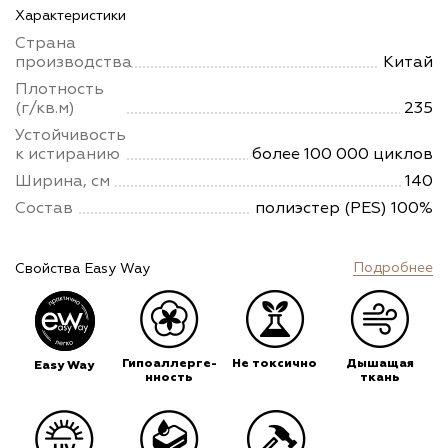
Характеристики
Страна
производства
Китай
Плотность
(г/кв.м)
235
Устойчивость
к истиранию
более 100 000 циклов
Ширина, см
140
Состав
полиэстер (PES) 100%
Подробнее
Свойства Easy Way
Гипоаллерге-
Не токсично
Дышащая
Easy Way
нность
ткань