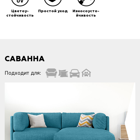
Цветоу-
Простой уход
Износоусто-
стойчивость
йчивость
САВАННА
Подходит для: