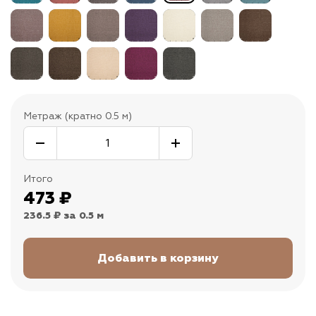
Метраж (кратно 0.5 м)
Итого
473
₽
236.5 ₽
за 0.5 м