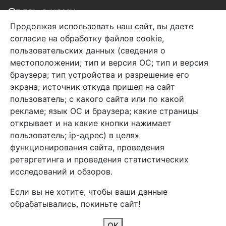
Связь с нами
Продолжая использовать наш сайт, вы даете
+7 (495) 933-38-08
согласие на обработку файлов cookie,
info@arben-textile.ru
- оптовые продажи
пользовательских данных (сведения о
местоположении; тип и версия ОС; тип и версия
браузера; тип устройства и разрешение его
экрана; источник откуда пришел на сайт
пользователь; с какого сайта или по какой
Арбен текстиль г. Щелково, пер.
рекламе; язык ОС и браузера; какие страницы
1-й Советский д.25, владение 2.
открывает и на какие кнопки нажимает
пользователь; ip-адрес) в целях
функционирования сайта, проведения
Мы в соц. сетях
ретаргетинга и проведения статистических
исследований и обзоров.
Если вы не хотите, чтобы ваши данные
обрабатывались, покиньте сайт!
2026 Copyright © Арбен
ОК