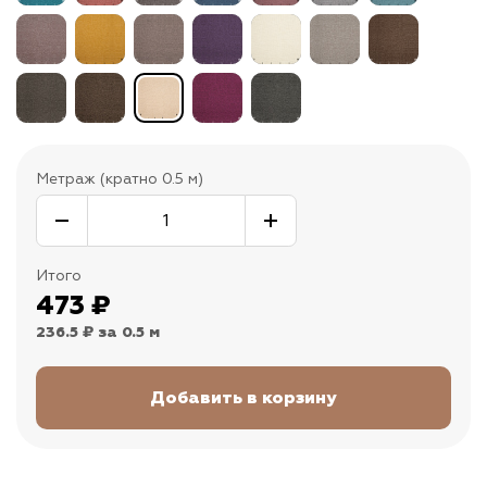
Метраж (кратно 0.5 м)
Итого
473
₽
236.5 ₽
за 0.5 м