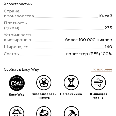
Характеристики
Страна
производства
Китай
Плотность
(г/кв.м)
235
Устойчивость
к истиранию
более 100 000 циклов
Ширина, см
140
Состав
полиэстер (PES) 100%
Подробнее
Свойства Easy Way
Гипоаллерге-
Не токсично
Дышащая
Easy Way
нность
ткань