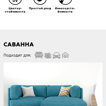
Цветоу-
Простой уход
Износоусто-
стойчивость
йчивость
САВАННА
Подходит для: