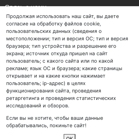
Связь с нами
Продолжая использовать наш сайт, вы даете
+7 (495) 933-38-08
согласие на обработку файлов cookie,
info@arben-textile.ru
- оптовые продажи
пользовательских данных (сведения о
местоположении; тип и версия ОС; тип и версия
браузера; тип устройства и разрешение его
экрана; источник откуда пришел на сайт
пользователь; с какого сайта или по какой
Арбен текстиль г. Щелково, пер.
рекламе; язык ОС и браузера; какие страницы
1-й Советский д.25, владение 2.
открывает и на какие кнопки нажимает
пользователь; ip-адрес) в целях
функционирования сайта, проведения
Мы в соц. сетях
ретаргетинга и проведения статистических
исследований и обзоров.
Если вы не хотите, чтобы ваши данные
обрабатывались, покиньте сайт!
2026 Copyright © Арбен
ОК