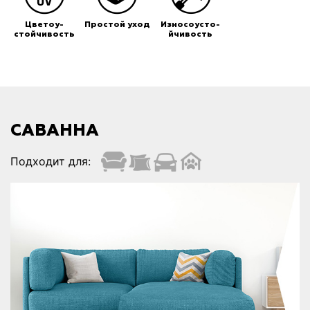
Цветоу-
Простой уход
Износоусто-
стойчивость
йчивость
САВАННА
Подходит для: