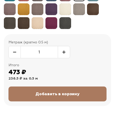
Метраж (кратно 0.5 м)
Итого
473
₽
236.5 ₽
за 0.5 м