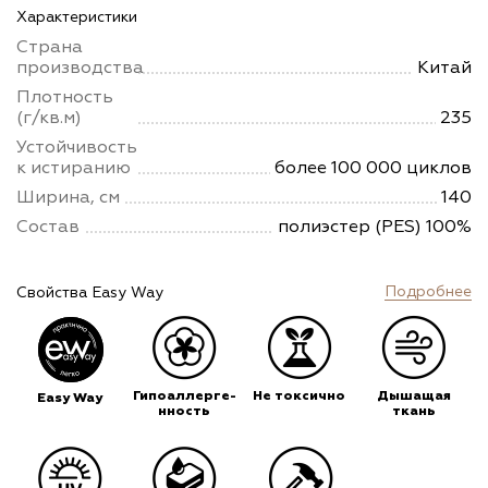
Характеристики
Страна
производства
Китай
Плотность
(г/кв.м)
235
Устойчивость
к истиранию
более 100 000 циклов
Ширина, см
140
Состав
полиэстер (PES) 100%
Подробнее
Свойства Easy Way
Гипоаллерге-
Не токсично
Дышащая
Easy Way
нность
ткань